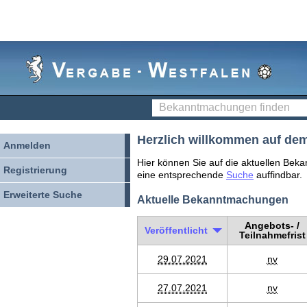
Vergabe-
Westfalen
Bekanntmachungen
finden
Herzlich willkommen auf dem
Anmelden
Hier können Sie auf die aktuellen Beka
Registrierung
eine entsprechende
Suche
auffindbar.
Erweiterte Suche
Aktuelle Bekanntmachungen
Angebots- /
Veröffentlicht
Teilnahmefrist
29.07.2021
nv
27.07.2021
nv