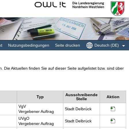
Kommunales
Landesregierung
Rechenzentrum
Nordrhein-
Minden-
Westfalen
Ravensberg/Lippe
kt
Nutzungsbedingungen
Seite drucken
Deutsch (DE)
ie Aktuellen finden Sie auf dieser Seite aufgelistet bzw. sind über
Ausschreibende
Typ
Aktion
Stelle
VgV
Stadt Delbrück
Vergebener Auftrag
UVgO
Stadt Delbrück
Vergebener Auftrag