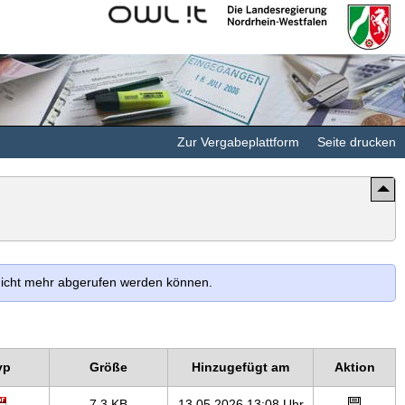
Kommunales
Landesregierung
Rechenzentrum
Nordrhein-
Minden-
Westfalen
Ravensberg/Lippe
Zur Vergabeplattform
Seite drucken
 nicht mehr abgerufen werden können.
yp
Größe
Hinzugefügt am
Aktion
7,3 KB
13.05.2026 13:08 Uhr