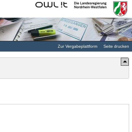
Kommunales
Landesregierung
Rechenzentrum
Nordrhein-
Minden-
Westfalen
Ravensberg/Lippe
Zur Vergabeplattform
Seite drucken