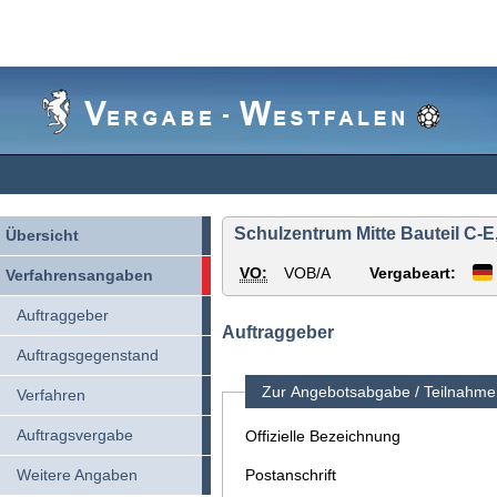
Vergabe-
Westfalen
Schulzentrum Mitte Bauteil C-
Übersicht
VO:
VOB/A
Vergabeart:
Verfahrensangaben
Auftraggeber
Auftraggeber
Auftragsgegenstand
Zur Angebotsabgabe / Teilnahme 
Verfahren
Auftragsvergabe
Offizielle Bezeichnung
Weitere Angaben
Postanschrift