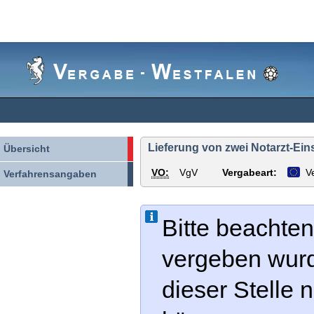
Vergabe-
Westfalen
Lieferung von zwei Notarzt-Ei
Übersicht
VO:
VgV
Vergabeart:
V
Verfahrensangaben
Bitte beachten
vergeben wur
dieser Stelle