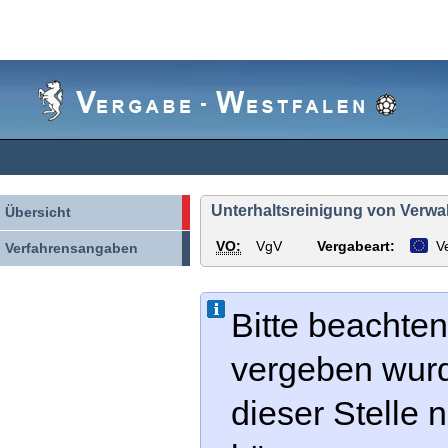
Vergabe-
Westfalen
Unterhaltsreinigung von Verwa
Übersicht
VO:
VgV
Vergabeart:
V
Verfahrensangaben
Bitte beachten
vergeben wur
dieser Stelle