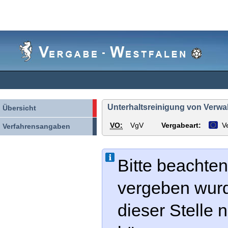
Vergabe-
Westfalen
Unterhaltsreinigung von Verwa
Übersicht
VO:
VgV
Vergabeart:
V
Verfahrensangaben
Bitte beachten
vergeben wur
dieser Stelle