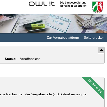
Kommunales
Landesregierung
Rechenzentrum
Nordrhein-
Minden-
Westfalen
Ravensberg/Lippe
Zur Vergabeplattform
Seite drucken
Status:
Veröffentlicht
TEILNEHMEN
ue Nachrichten der Vergabestelle (z.B. Aktualisierung der