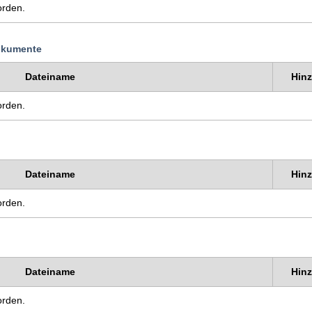
orden.
okumente
Dateiname
Hin
orden.
Dateiname
Hin
orden.
Dateiname
Hin
orden.