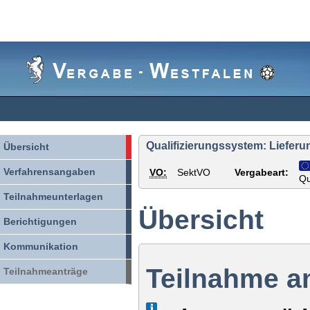
Vergabe-
Westfalen
Qualifizierungssystem: Lieferun
Übersicht
Verfahrensangaben
VO:
SektVO
Vergabeart:
Qu
Teilnahmeunterlagen
Übersicht
Berichtigungen
Kommunikation
Teilnahme a
Teilnahmeanträge
Info