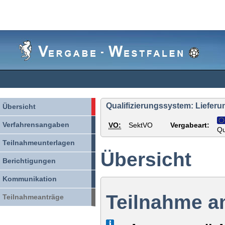
Vergabe-
Westfalen
Qualifizierungssystem: Lieferun
Übersicht
Verfahrensangaben
VO:
SektVO
Vergabeart:
Qu
Teilnahmeunterlagen
Übersicht
Berichtigungen
Kommunikation
Teilnahme a
Teilnahmeanträge
Info