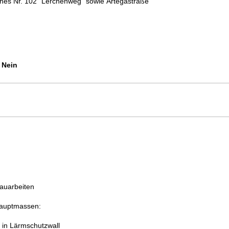
nes Nr. 102 "Lerchenweg" sowie Artegastraße
Nein
auarbeiten
auptmassen:
Einbau in Lärmschutzwall