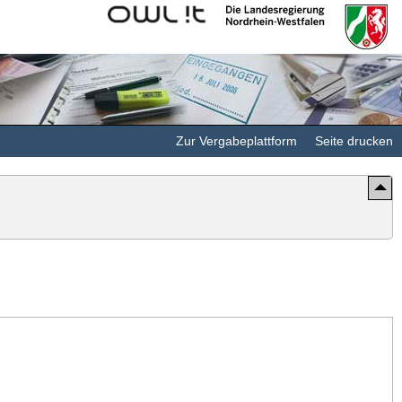
Kommunales
Landesregierung
Rechenzentrum
Nordrhein-
Minden-
Westfalen
Ravensberg/Lippe
Zur Vergabeplattform
Seite drucken