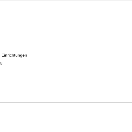
g
Einrichtungen
ng