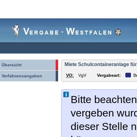
Vergabe-
Westfalen
Miete Schulcontaineranlage für
Übersicht
VO:
VgV
Vergabeart:
B
Verfahrensangaben
Bitte beachten
vergeben wur
dieser Stelle