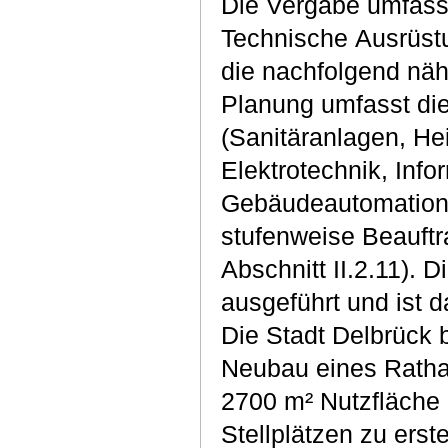
Die Vergabe umfass
Technische Ausrüstu
die nachfolgend nä
Planung umfasst di
(Sanitäranlagen, He
Elektrotechnik, Inf
Gebäudeautomation) 
stufenweise Beauft
Abschnitt II.2.11). 
ausgeführt und ist 
Die Stadt Delbrück 
Neubau eines Rathau
2700 m² Nutzfläche 
Stellplätzen zu erst