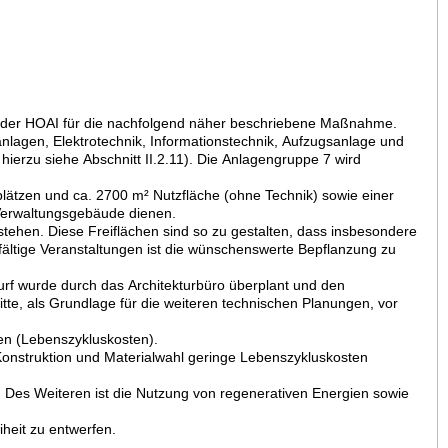
2 der HOAI für die nachfolgend näher beschriebene Maßnahme.
lagen, Elektrotechnik, Informationstechnik, Aufzugsanlage und
ierzu siehe Abschnitt II.2.11). Die Anlagengruppe 7 wird
plätzen und ca. 2700 m² Nutzfläche (ohne Technik) sowie einer
n Verwaltungsgebäude dienen.
stehen. Diese Freiflächen sind so zu gestalten, dass insbesondere
elfältige Veranstaltungen ist die wünschenswerte Bepflanzung zu
urf wurde durch das Architekturbüro überplant und den
te, als Grundlage für die weiteren technischen Planungen, vor
sten (Lebenszykluskosten).
 Konstruktion und Materialwahl geringe Lebenszykluskosten
. Des Weiteren ist die Nutzung von regenerativen Energien sowie
heit zu entwerfen.