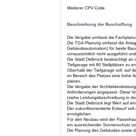
Weiterer CPV Code
Beschreibung der Beschaffung
Die Vergabe umfasst die Fachplanu
Die TGA-Planung umfasst die Anlage
Gebäudeautomation) für beide Bauab
voraussichtlich nicht ausgeführt un
Die Stadt Delbrück beabsichtigt an
Tiefgarage mit 80 Stellplätzen zu e
Oberhalb der Tiefgarage soll, auf d
im Bereich des Platzes eine hohe Auf
planen.
Die Vergabe der Architektenleistun
Anforderungen angepasst. Diese Vor
(siehe Leistungsbeschreibung in de
Die Stadt Delbrück legt Wert auf ei
Der zukunftsorientierte Entwurf so
ermöglichen.
Für den Neubau wird der Passivhaus
ein ausreichender Sonnenschutz v
Die Planung des Gebäudes sowie der