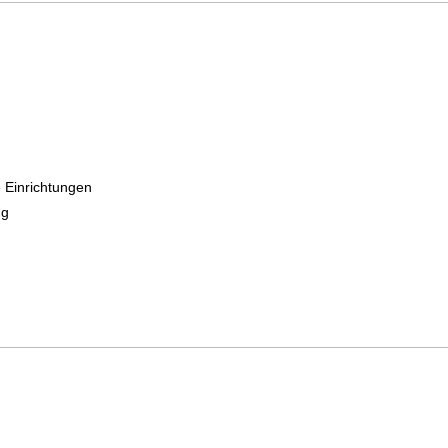
g
Einrichtungen
ng