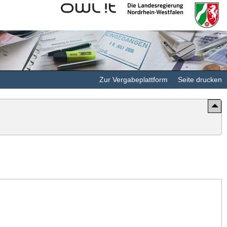
Kommunales
Landesregierung
Rechenzentrum
Nordrhein-
Minden-
Westfalen
Ravensberg/Lippe
Zur Vergabeplattform
Seite drucken