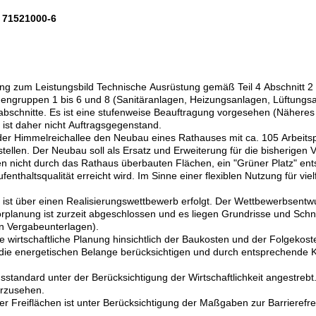
71521000-6
ng zum Leistungsbild Technische Ausrüstung gemäß Teil 4 Abschnitt 
ngruppen 1 bis 6 und 8 (Sanitäranlagen, Heizungsanlagen, Lüftungsan
schnitte. Es ist eine stufenweise Beauftragung vorgesehen (Näheres h
d ist daher nicht Auftragsgegenstand.
 der Himmelreichallee den Neubau eines Rathauses mit ca. 105 Arbeits
rstellen. Der Neubau soll als Ersatz und Erweiterung für die bisherige
en nicht durch das Rathaus überbauten Flächen, ein "Grüner Platz" ent
enthaltsqualität erreicht wird. Im Sinne einer flexiblen Nutzung für vi
g ist über einen Realisierungswettbewerb erfolgt. Der Wettbewerbsentw
planung ist zurzeit abgeschlossen und es liegen Grundrisse und Schnit
n Vergabeunterlagen).
ne wirtschaftliche Planung hinsichtlich der Baukosten und der Folgeko
ll die energetischen Belange berücksichtigen und durch entsprechende
standard unter der Berücksichtigung der Wirtschaftlichkeit angestrebt
orzusehen.
 Freiflächen ist unter Berücksichtigung der Maßgaben zur Barrierefrei