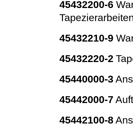
45432200-6
Wan
Tapezierarbeite
45432210-9
Wan
45432220-2
Tape
45440000-3
Anst
45442000-7
Auft
45442100-8
Anst