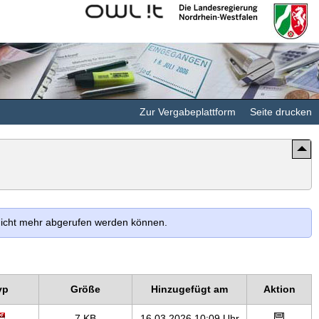
Kommunales
Landesregierung
Rechenzentrum
Nordrhein-
Minden-
Westfalen
Ravensberg/Lippe
Zur Vergabeplattform
Seite drucken
 nicht mehr abgerufen werden können.
yp
Größe
Hinzugefügt am
Aktion
7 KB
16.03.2026 10:09 Uhr