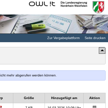
Kommunales
Landesregierung
Rechenzentrum
Nordrhein-
Minden-
Westfalen
Ravensberg/Lippe
Zur Vergabeplattform
Seite drucken
 nicht mehr abgerufen werden können.
yp
Größe
Hinzugefügt am
Aktion
7 KB
16.03.2026 10:09 Uhr