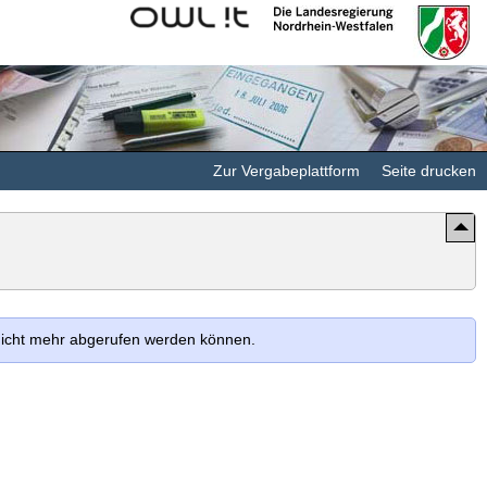
Kommunales
Landesregierung
Rechenzentrum
Nordrhein-
Minden-
Westfalen
Ravensberg/Lippe
Zur Vergabeplattform
Seite drucken
 nicht mehr abgerufen werden können.