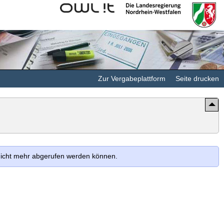
Kommunales
Landesregierung
Rechenzentrum
Nordrhein-
Minden-
Westfalen
Ravensberg/Lippe
Zur Vergabeplattform
Seite drucken
 nicht mehr abgerufen werden können.