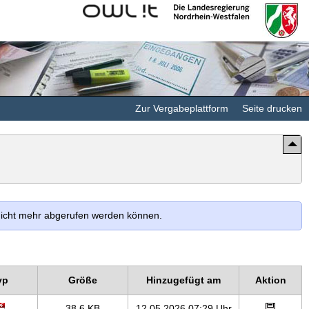
Kommunales
Landesregierung
Rechenzentrum
Nordrhein-
Minden-
Westfalen
Ravensberg/Lippe
Zur Vergabeplattform
Seite drucken
 nicht mehr abgerufen werden können.
yp
Größe
Hinzugefügt am
Aktion
38,6 KB
12.05.2026 07:29 Uhr