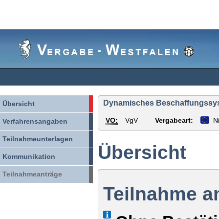
Vergabe-
Westfalen
Dynamisches Beschaffungssyste
Übersicht
VO:
VgV
Vergabeart:
N
Verfahrensangaben
Teilnahmeunterlagen
Übersicht
Kommunikation
Teilnahmeanträge
Teilnahme a
Info