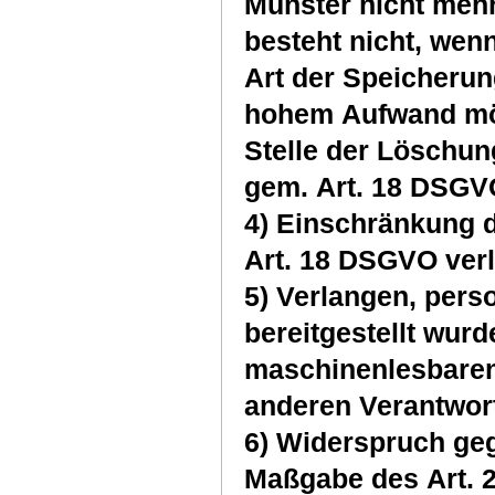
Münster nicht meh
besteht nicht, we
Art der Speicherun
hohem Aufwand mögli
Stelle der Löschun
gem. Art. 18 DSGV
4) Einschränkung 
Art. 18 DSGVO ver
5) Verlangen, per
bereitgestellt wurd
maschinenlesbaren
anderen Verantwort
6) Widerspruch ge
Maßgabe des Art. 