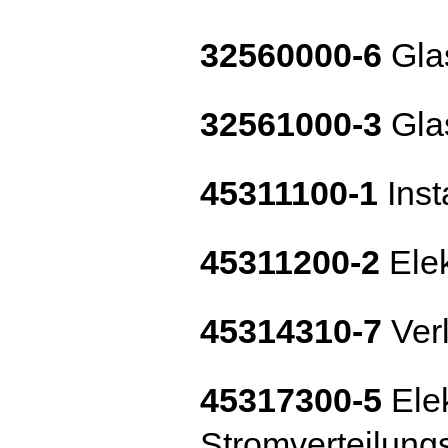
32560000-6
Glas
32561000-3
Gla
45311100-1
Inst
45311200-2
Elek
45314310-7
Ver
45317300-5
Elek
Stromverteilung