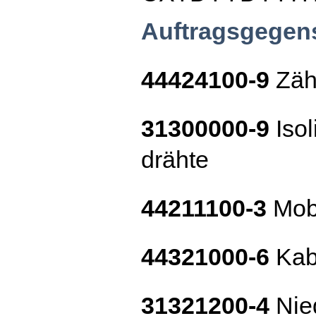
Auftragsgegen
44424100-9
Zäh
31300000-9
Isol
drähte
44211100-3
Mobi
44321000-6
Kab
31321200-4
Nied