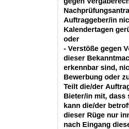
gegen Vergaberech
Nachprüfungsantra
Auftraggeber/in nic
Kalendertagen gerü
oder
- Verstöße gegen V
dieser Bekanntmac
erkennbar sind, nic
Bewerbung oder zu
Teilt die/der Auftr
Bieter/in mit, dass 
kann die/der betro
dieser Rüge nur in
nach Eingang diese