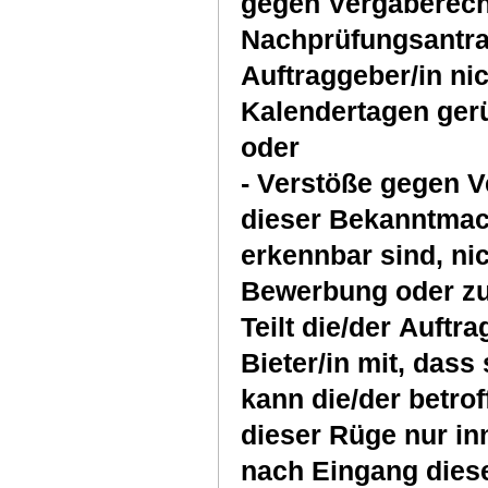
gegen Vergaberech
Nachprüfungsantra
Auftraggeber/in nic
Kalendertagen gerü
oder
- Verstöße gegen V
dieser Bekanntmac
erkennbar sind, nic
Bewerbung oder zu
Teilt die/der Auftr
Bieter/in mit, dass 
kann die/der betro
dieser Rüge nur in
nach Eingang diese