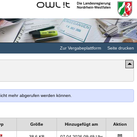
Kommunales
Landesregierung
Rechenzentrum
Nordrhein-
Minden-
Westfalen
Ravensberg/Lippe
Zur Vergabeplattform
Seite drucken
 nicht mehr abgerufen werden können.
yp
Größe
Hinzugefügt am
Aktion
38,6 KB
07.04.2026 09:49 Uhr