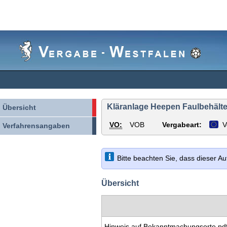
Vergabe-
Westfalen
Kläranlage Heepen Faulbehälter
Übersicht
VO:
VOB
Vergabeart:
V
Verfahrensangaben
Bitte beachten Sie, dass dieser A
Übersicht
Hinweis auf Bekanntmachungsorte.pd