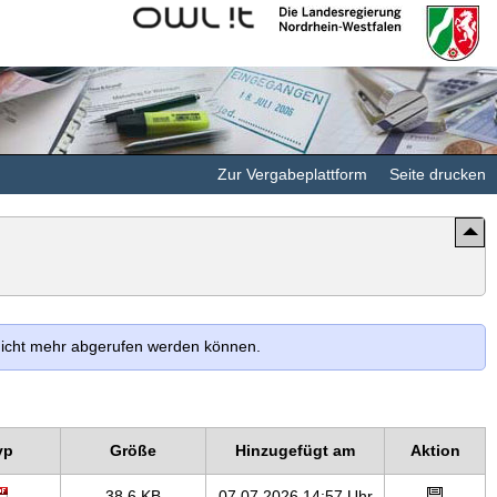
Kommunales
Landesregierung
Rechenzentrum
Nordrhein-
Minden-
Westfalen
Ravensberg/Lippe
Zur Vergabeplattform
Seite drucken
 nicht mehr abgerufen werden können.
yp
Größe
Hinzugefügt am
Aktion
38,6 KB
07.07.2026 14:57 Uhr