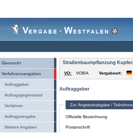
Vergabe-
Westfalen
Straßenbaumpflanzung Kupfer
Übersicht
VO:
VOB/A
Vergabeart:
Verfahrensangaben
Auftraggeber
Auftraggeber
Auftragsgegenstand
Zur Angebotsabgabe / Teilnahme 
Verfahren
Auftragsvergabe
Offizielle Bezeichnung
Weitere Angaben
Postanschrift