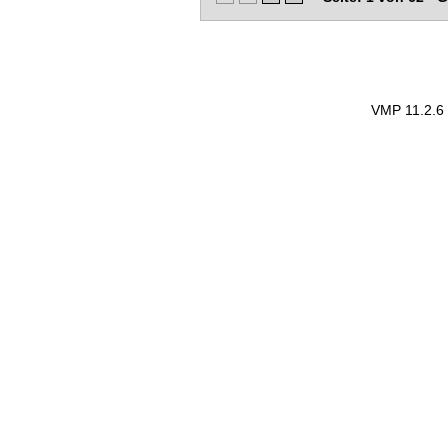
VMP 11.2.6