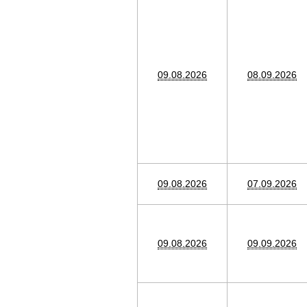
09.08.2026
08.09.2026
09.08.2026
07.09.2026
09.08.2026
09.09.2026