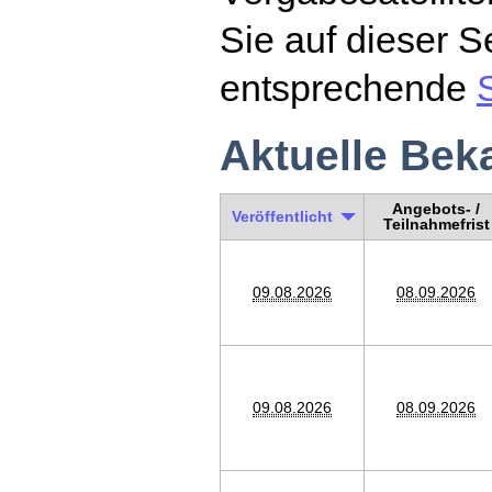
Sie auf dieser S
entsprechende
Aktuelle Be
Angebots- /
Veröffentlicht
Teilnahmefrist
09.08.2026
08.09.2026
09.08.2026
08.09.2026