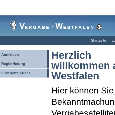
Vergabe-
Westfalen
Startseite
Lo
Herzlich
Anmelden
willkommen a
Registrierung
Westfalen
Erweiterte Suche
Hier können Sie 
Bekanntmachung
Vergabesatellite