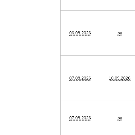
06.08.2026
nv
07.08.2026
10.09.2026
07.08.2026
nv