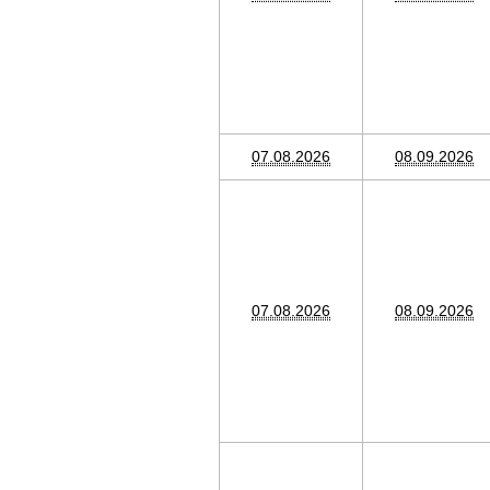
07.08.2026
08.09.2026
07.08.2026
08.09.2026