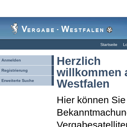
Vergabe-
Westfalen
Startseite
Lo
Herzlich
Anmelden
willkommen a
Registrierung
Westfalen
Erweiterte Suche
Hier können Sie 
Bekanntmachung
Vergabesatellite