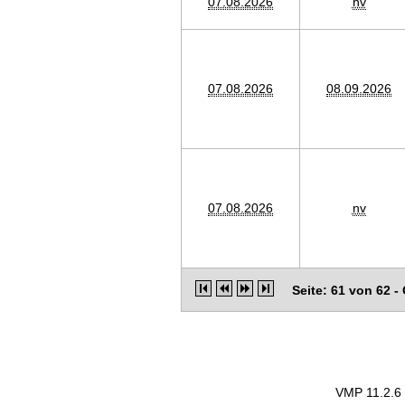
07.08.2026
nv
07.08.2026
08.09.2026
07.08.2026
nv
Seite: 61 von 62 
VMP 11.2.6