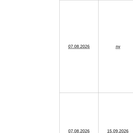
07.08.2026
nv
07.08.2026
15.09.2026